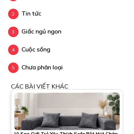
Tin tức
Giấc ngủ ngon
Cuộc sống
Chưa phân loại
CÁC BÀI VIẾT KHÁC
Vì Sao Giới Trẻ Yêu Thích Sofa Bệt Hút Chân