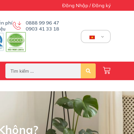
Đăng Nhập / Đăng ký
n phí
0888 99 96 47
iệu
0903 41 33 18
 Không?