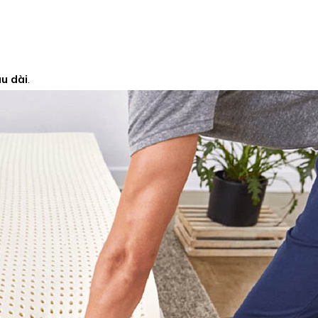
âu dài
.