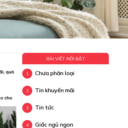
BÀI VIẾT NỔI BẬT
ãi, quà
Chưa phân loại
Tin khuyến mãi
ao cho
Tin tức
Giấc ngủ ngon