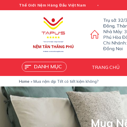
C
Thế Giới Nệm Hàng Đầu Việt Nam
h
u
Trụ sở: 32
y
Đông, Thà
ể
Nhà Máy: 3
n
Phú Hòa Đô
đ
Chi Nhánh:
ế
Đồng Nai
n
p
h
DANH MỤC
TRANG CHỦ
ầ
n
n
Home
»
Mua nệm dịp Tết có tiết kiệm không?
ộ
i
d
u
n
g
Mua Nệ