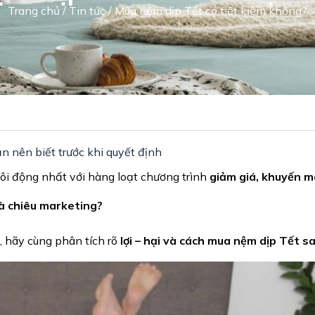
Trang chủ
/
Tin tức
/ Mua nệm dịp Tết có tiết kiệm không?
n nên biết trước khi quyết định
sôi động nhất với hàng loạt chương trình
giảm giá, khuyến m
là chiêu marketing?
, hãy cùng phân tích rõ
lợi – hại và cách mua nệm dịp Tết s