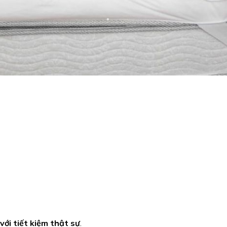
i
ới tiết kiệm thật sự
.