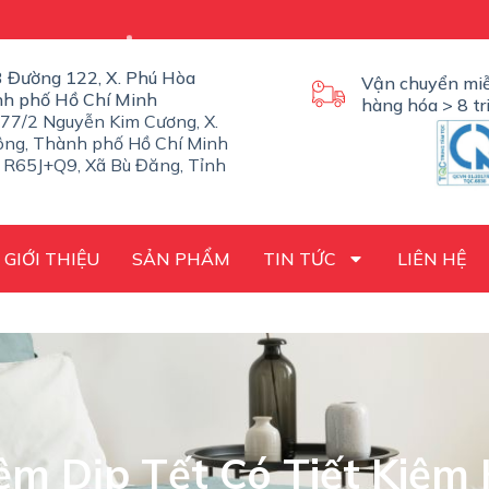
/3 Đường 122, X. Phú Hòa
Vận chuyển miễ
nh phố Hồ Chí Minh
hàng hóa > 8 tr
77/2 Nguyễn Kim Cương, X.
ng, Thành phố Hồ Chí Minh
 R65J+Q9, Xã Bù Đăng, Tỉnh
GIỚI THIỆU
SẢN PHẨM
TIN TỨC
LIÊN HỆ
m Dịp Tết Có Tiết Kiệm