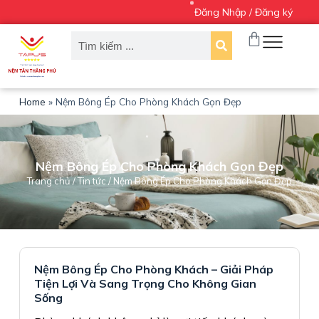
Đăng Nhập / Đăng ký
C
h
u
y
ể
n
đ
Home
»
Nệm Bông Ép Cho Phòng Khách Gọn Đẹp
ế
n
p
h
Nệm Bông Ép Cho Phòng Khách Gọn Đẹp
ầ
Trang chủ
/
Tin tức
/ Nệm Bông Ép Cho Phòng Khách Gọn Đẹp
n
n
ộ
i
d
u
Nệm Bông Ép Cho Phòng Khách – Giải Pháp
n
Tiện Lợi Và Sang Trọng Cho Không Gian
g
Sống