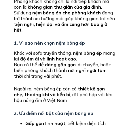
Phòng khách không chỉ là nơi tiếp khách mà
còn là
không gian thư giãn của gia đình
.
Sử dụng
nệm bông ép cho phòng khách
đang
trở thành xu hướng mới giúp không gian trở nên
tiện nghi, hiện đại và ấm cúng hơn bao giờ
hết
.
1. Vì sao nên chọn nệm bông ép
Khác với sofa truyền thống,
nệm bông ép
mang
lại
độ êm ái và linh hoạt cao
.
Bạn có thể
dễ dàng gấp gọn
, di chuyển, hoặc
biến phòng khách thành
nơi nghỉ ngơi tạm
thời
chỉ trong vài phút.
Ngoài ra, nệm bông ép còn có
thiết kế gọn
nhẹ, thoáng khí và bền bỉ
, rất phù hợp với khí
hậu nóng ẩm ở Việt Nam.
2. Ưu điểm nổi bật của nệm bông ép
Gấp gọn linh hoạt
, tiết kiệm diện tích.