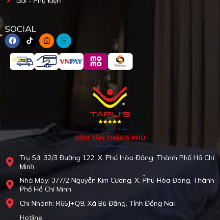
Gối - Phụ Kiện
SOCIAL
Trụ Sở: 32/3 Đường 122, X. Phú Hòa Đông, Thành Phố Hồ Chí
Minh
Nhà Máy: 377/2 Nguyễn Kim Cương, X. Phú Hòa Đông, Thành
Phố Hồ Chí Minh
Chi Nhánh: R65J+Q9, Xã Bù Đăng, Tỉnh Đồng Nai
Hotline: