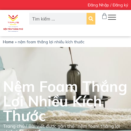
Đăng Nhập / Đăng ký
C
h
u
y
ể
n
đ
Home
»
nệm foam thắng lợi nhiều kích thước
ế
n
p
h
ầ
n
Nệm Foam Thắng
n
ộ
i
Lợi Nhiều Kích
d
u
Thước
n
g
Trang chủ
/ Bài viết được gắn thẻ “nệm foam thắng lợi