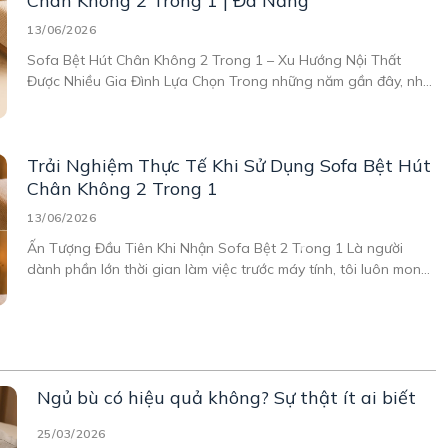
Chân Không 2 Trong 1 | Đa Năng
13/06/2026
Sofa Bệt Hút Chân Không 2 Trong 1 – Xu Hướng Nội Thất
Được Nhiều Gia Đình Lựa Chọn Trong những năm gần đây, nhu
cầu sử dụng nội thất đa năng ngày càng tăng, đặc biệt là tại
các căn hộ chung cư, phòng ngủ nhỏ hay không gian
Trải Nghiệm Thực Tế Khi Sử Dụng Sofa Bệt Hút
Chân Không 2 Trong 1
13/06/2026
Ấn Tượng Đầu Tiên Khi Nhận Sofa Bệt 2 Trong 1 Là người
dành phần lớn thời gian làm việc trước máy tính, tôi luôn mong
muốn có một góc thư giãn thoải mái ngay tại nhà. Sau nhiều
lần tìm kiếm các mẫu ghế sofa nhỏ gọn cho phòng
Ngủ bù có hiệu quả không? Sự thật ít ai biết
25/03/2026