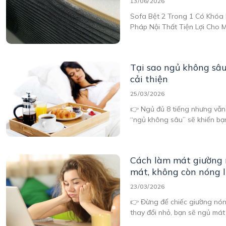
13/06/2026
Sofa Bệt 2 Trong 1 Có Khóa 
Pháp Nội Thất Tiện Lợi Cho 
Trong 1 Có Khóa Kéo Dễ Dàn
hướng nội thất hiện đại, ngư
Tại sao ngủ không sâ
cải thiện
25/03/2026
👉 Ngủ đủ 8 tiếng nhưng vẫn
“ngủ không sâu” sẽ khiến bạ
Cách làm mát giường 
mát, không còn nóng 
23/03/2026
👉 Đừng để chiếc giường nón
thay đổi nhỏ, bạn sẽ ngủ mát