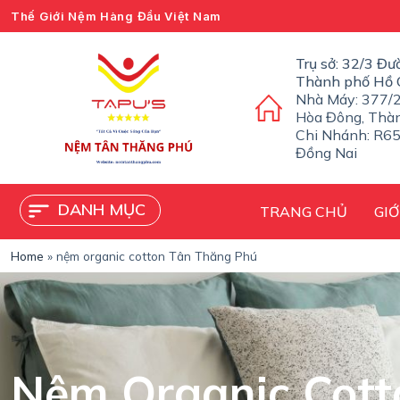
Thế Giới Nệm Hàng Đầu Việt Nam
C
h
u
Trụ sở: 32/3 Đư
y
Thành phố Hồ 
ể
Nhà Máy: 377/2
n
Hòa Đông, Thà
đ
Chi Nhánh: R65
ế
Đồng Nai
n
p
h
DANH MỤC
TRANG CHỦ
GIỚ
ầ
n
n
Home
»
nệm organic cotton Tân Thăng Phú
ộ
i
d
u
n
g
Nệm Organic Cott