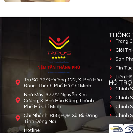
THÔNG 
Trang 
Giới Thi
Sản Ph
Tin Tức
Liên Hệ
Trụ Sở: 32/3 Đường 122, X. Phú Hòa
HỖ TRỢ
Đông, Thành Phố Hồ Chí Minh
Chính 
Nhà Máy: 377/2 Nguyễn Kim
Chính 
Cương, X. Phú Hòa Đông, Thành
Phố Hồ Chí Minh
Chính 
Chi Nhánh: R65J+Q9, Xã Bù Đăng,
Chính S
Tỉnh Đồng Nai
Hotline: