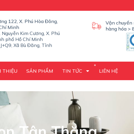
ờng 122, X. Phú Hòa Đông,
Vận chuyển 
Chí Minh
hàng hóa > 8
 Nguyễn Kim Cương, X. Phú
nh phố Hồ Chí Minh
J+Q9, Xã Bù Đăng, Tỉnh
I THIỆU
SẢN PHẨM
TIN TỨC
LIÊN HỆ
on Tân Thăng