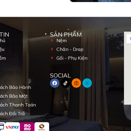
TIN
SẢN PHẨM
Chủ
Nệm
ệu
Chăn - Drap
ẩm
Gối - Phụ Kiện
SOCIAL
Sách Bảo Hành
Sách Bảo Mật
Sách Thanh Toán
ách Đổi Trả