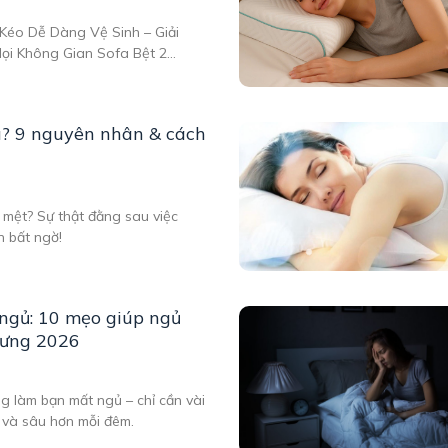
Kéo Dễ Dàng Vệ Sinh – Giải
Mọi Không Gian Sofa Bệt 2
g Vệ Sinh Là Gì? Trong xu
ời dùng không chỉ quan tâm
u? 9 nguyên nhân & cách
 mệt? Sự thật đằng sau việc
n bất ngờ!
ngủ: 10 mẹo giúp ngủ
lưng 2026
g làm bạn mất ngủ – chỉ cần vài
 và sâu hơn mỗi đêm.