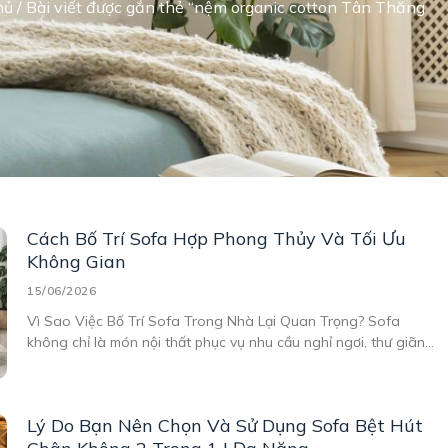
hủ
/ Bài viết được gắn thẻ “nệm organic cotton Tân Thăng
Cách Bố Trí Sofa Hợp Phong Thủy Và Tối Ưu
Không Gian
15/06/2026
Vì Sao Việc Bố Trí Sofa Trong Nhà Lại Quan Trọng? Sofa
không chỉ là món nội thất phục vụ nhu cầu nghỉ ngơi, thư giãn
mà còn là điểm nhấn quan trọng trong tổng thể không gian
sống. Một chiếc sofa được đặt đúng vị trí sẽ giúp căn
Lý Do Bạn Nên Chọn Và Sử Dụng Sofa Bệt Hút