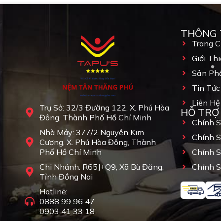
THÔNG 
Trang 
Giới Thi
Sản Ph
Tin Tức
Liên Hệ
Trụ Sở: 32/3 Đường 122, X. Phú Hòa
HỖ TRỢ
Đông, Thành Phố Hồ Chí Minh
Chính 
Nhà Máy: 377/2 Nguyễn Kim
Chính 
Cương, X. Phú Hòa Đông, Thành
Phố Hồ Chí Minh
Chính 
Chi Nhánh: R65J+Q9, Xã Bù Đăng,
Chính S
Tỉnh Đồng Nai
Hotline:
0888 99 96 47
0903 41 33 18