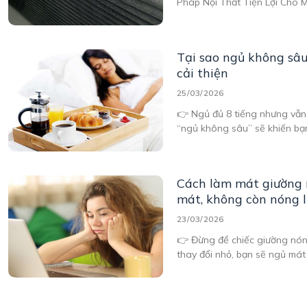
Pháp Nội Thất Tiện Lợi Cho 
Trong 1 Có Khóa Kéo Dễ Dàn
hướng nội thất hiện đại, ngư
Tại sao ngủ không sâ
cải thiện
25/03/2026
👉 Ngủ đủ 8 tiếng nhưng vẫn
“ngủ không sâu” sẽ khiến bạ
Cách làm mát giường 
mát, không còn nóng 
23/03/2026
👉 Đừng để chiếc giường nón
thay đổi nhỏ, bạn sẽ ngủ mát