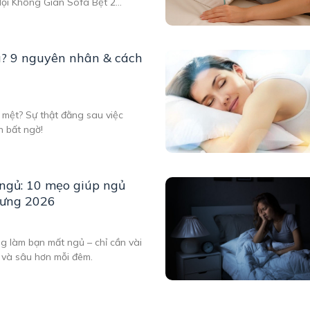
Mọi Không Gian Sofa Bệt 2
g Vệ Sinh Là Gì? Trong xu
ời dùng không chỉ quan tâm
u? 9 nguyên nhân & cách
 mệt? Sự thật đằng sau việc
n bất ngờ!
ngủ: 10 mẹo giúp ngủ
lưng 2026
g làm bạn mất ngủ – chỉ cần vài
 và sâu hơn mỗi đêm.