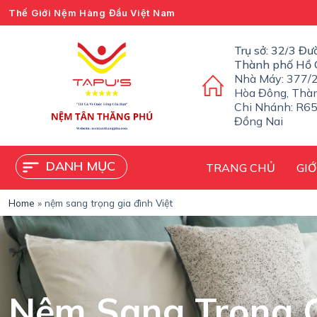
Thế Giới Nệm Hàng Đầu Việt Nam
C
h
u
Trụ sở: 32/3 Đư
y
Thành phố Hồ 
ể
Nhà Máy: 377/2
n
Hòa Đông, Thà
đ
Chi Nhánh: R65
ế
Đồng Nai
n
p
h
DANH MỤC
TRANG CHỦ
GIỚ
ầ
n
n
Home
»
nệm sang trọng gia đình Việt
ộ
i
d
u
n
g
Nệm Sang Trọng G