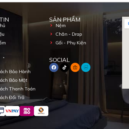
TIN
SẢN PHẨM
Chủ
Nệm
ệu
Chăn - Drap
ẩm
Gối - Phụ Kiện
SOCIAL
Sách Bảo Hành
Sách Bảo Mật
Sách Thanh Toán
ách Đổi Trả