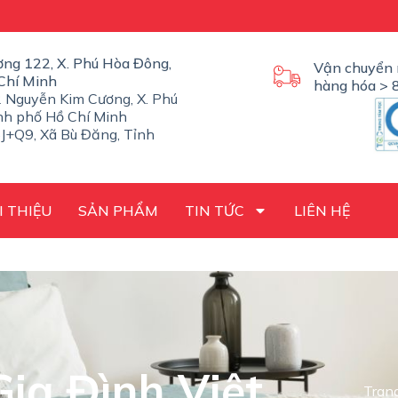
ờng 122, X. Phú Hòa Đông,
Vận chuyển 
Chí Minh
hàng hóa > 8
 Nguyễn Kim Cương, X. Phú
nh phố Hồ Chí Minh
J+Q9, Xã Bù Đăng, Tỉnh
I THIỆU
SẢN PHẨM
TIN TỨC
LIÊN HỆ
ia Đình Việt
Tran