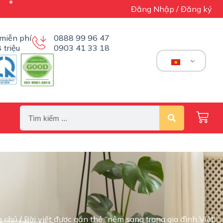
Đăng Nhập / Đăng ký
miễn phí
0888 99 96 47
 triệu
0903 41 33 18
g chủ
/ Bài viết được gắn thẻ “nệm sang trọng gia đình Việt”