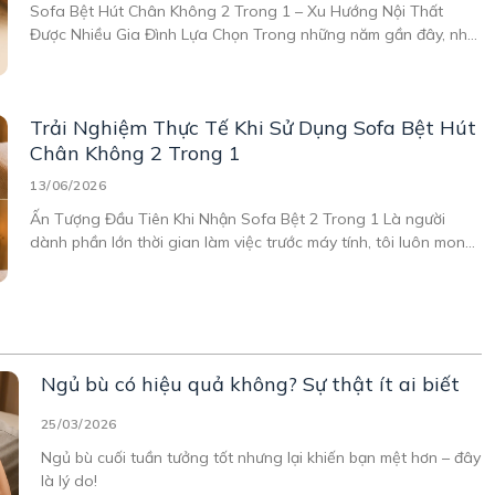
Sofa Bệt Hút Chân Không 2 Trong 1 – Xu Hướng Nội Thất
Được Nhiều Gia Đình Lựa Chọn Trong những năm gần đây, nhu
cầu sử dụng nội thất đa năng ngày càng tăng, đặc biệt là tại
các căn hộ chung cư, phòng ngủ nhỏ hay không gian
Trải Nghiệm Thực Tế Khi Sử Dụng Sofa Bệt Hút
Chân Không 2 Trong 1
13/06/2026
Ấn Tượng Đầu Tiên Khi Nhận Sofa Bệt 2 Trong 1 Là người
dành phần lớn thời gian làm việc trước máy tính, tôi luôn mong
muốn có một góc thư giãn thoải mái ngay tại nhà. Sau nhiều
lần tìm kiếm các mẫu ghế sofa nhỏ gọn cho phòng
Ngủ bù có hiệu quả không? Sự thật ít ai biết
25/03/2026
Ngủ bù cuối tuần tưởng tốt nhưng lại khiến bạn mệt hơn – đây
là lý do!