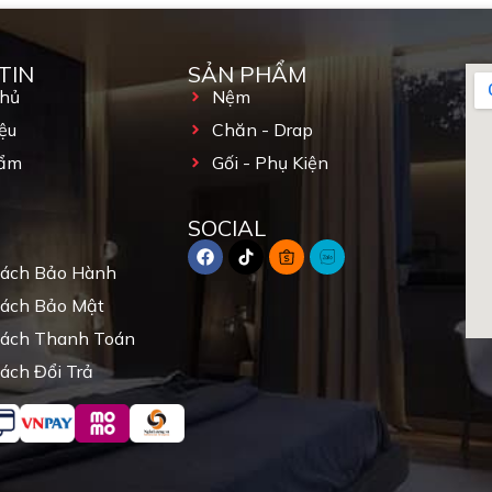
TIN
SẢN PHẨM
Chủ
Nệm
ệu
Chăn - Drap
ẩm
Gối - Phụ Kiện
SOCIAL
Sách Bảo Hành
Sách Bảo Mật
Sách Thanh Toán
ách Đổi Trả