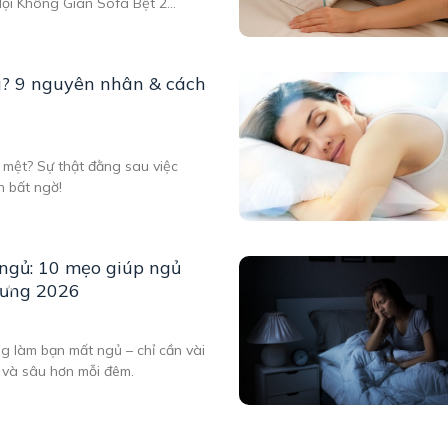
Mọi Không Gian Sofa Bệt 2
g Vệ Sinh Là Gì? Trong xu
ời dùng không chỉ quan tâm
u? 9 nguyên nhân & cách
 mệt? Sự thật đằng sau việc
n bất ngờ!
ngủ: 10 mẹo giúp ngủ
lưng 2026
g làm bạn mất ngủ – chỉ cần vài
 và sâu hơn mỗi đêm.