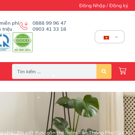
Đăng Nhập / Đăng ký
miễn phí
0888 99 96 47
 triệu
0903 41 33 18
ng chủ
/ Bài viết được gắn thẻ “nệm Tân Thắng Phú Củ Chi”