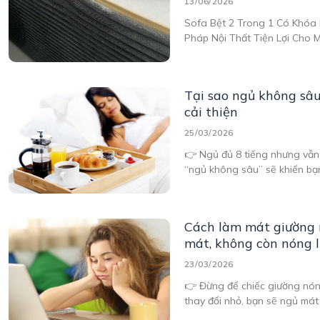
13/06/2026
Sofa Bệt 2 Trong 1 Có Khóa 
Pháp Nội Thất Tiện Lợi Cho 
Trong 1 Có Khóa Kéo Dễ Dàn
hướng nội thất hiện đại, ngư
Tại sao ngủ không sâ
cải thiện
25/03/2026
👉 Ngủ đủ 8 tiếng nhưng vẫn
“ngủ không sâu” sẽ khiến bạ
Cách làm mát giường 
mát, không còn nóng 
23/03/2026
👉 Đừng để chiếc giường nón
thay đổi nhỏ, bạn sẽ ngủ mát