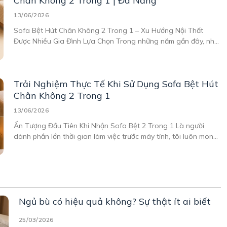
Chân Không 2 Trong 1 | Đa Năng
13/06/2026
Sofa Bệt Hút Chân Không 2 Trong 1 – Xu Hướng Nội Thất
Được Nhiều Gia Đình Lựa Chọn Trong những năm gần đây, nhu
cầu sử dụng nội thất đa năng ngày càng tăng, đặc biệt là tại
các căn hộ chung cư, phòng ngủ nhỏ hay không gian
Trải Nghiệm Thực Tế Khi Sử Dụng Sofa Bệt Hút
Chân Không 2 Trong 1
13/06/2026
Ấn Tượng Đầu Tiên Khi Nhận Sofa Bệt 2 Trong 1 Là người
dành phần lớn thời gian làm việc trước máy tính, tôi luôn mong
muốn có một góc thư giãn thoải mái ngay tại nhà. Sau nhiều
lần tìm kiếm các mẫu ghế sofa nhỏ gọn cho phòng
Ngủ bù có hiệu quả không? Sự thật ít ai biết
25/03/2026