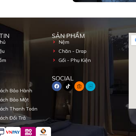
TIN
SẢN PHẨM
Chủ
Nệm
ệu
Chăn - Drap
ẩm
Gối - Phụ Kiện
SOCIAL
Sách Bảo Hành
Sách Bảo Mật
Sách Thanh Toán
ách Đổi Trả