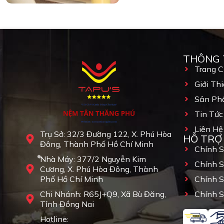
THÔNG 
Trang 
Giới Thi
Sản Ph
Tin Tức
Liên Hệ
Trụ Sở: 32/3 Đường 122, X. Phú Hòa
HỖ TRỢ
Đông, Thành Phố Hồ Chí Minh
Chính 
Nhà Máy: 377/2 Nguyễn Kim
Chính 
Cương, X. Phú Hòa Đông, Thành
Phố Hồ Chí Minh
Chính 
Chi Nhánh: R65J+Q9, Xã Bù Đăng,
Chính S
Tỉnh Đồng Nai
Hotline: