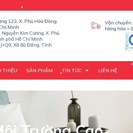
ờng 122, X. Phú Hòa Đông,
Vận chuyển 
Chí Minh
hàng hóa > 8
 Nguyễn Kim Cương, X. Phú
nh phố Hồ Chí Minh
J+Q9, Xã Bù Đăng, Tỉnh
I THIỆU
SẢN PHẨM
TIN TỨC
LIÊN HỆ
ôi Trường Cao