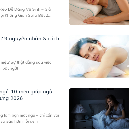
Kéo Dễ Dàng Vệ Sinh – Giải
Mọi Không Gian Sofa Bệt 2
g Vệ Sinh Là Gì? Trong xu
ời dùng không chỉ quan tâm
u? 9 nguyên nhân & cách
 mệt? Sự thật đằng sau việc
n bất ngờ!
ngủ: 10 mẹo giúp ngủ
lưng 2026
g làm bạn mất ngủ – chỉ cần vài
 và sâu hơn mỗi đêm.