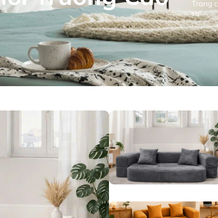
Trang 
su”