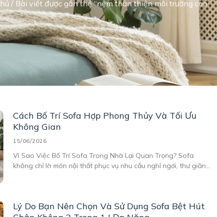
chủ
/ Bài viết được gắn thẻ “nệm thân thiện môi trường cao
Cách Bố Trí Sofa Hợp Phong Thủy Và Tối Ưu
Không Gian
15/06/2026
Vì Sao Việc Bố Trí Sofa Trong Nhà Lại Quan Trọng? Sofa
không chỉ là món nội thất phục vụ nhu cầu nghỉ ngơi, thư giãn
mà còn là điểm nhấn quan trọng trong tổng thể không gian
sống. Một chiếc sofa được đặt đúng vị trí sẽ giúp căn
Lý Do Bạn Nên Chọn Và Sử Dụng Sofa Bệt Hút