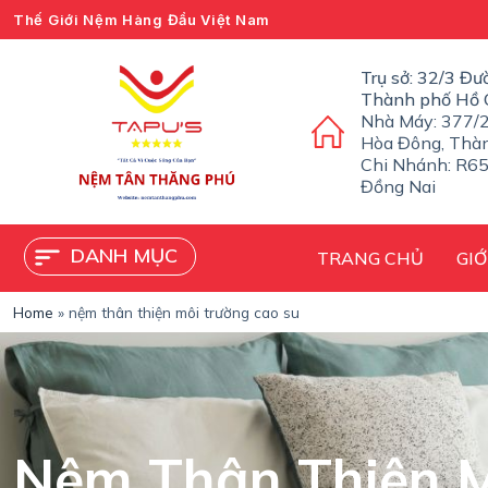
Thế Giới Nệm Hàng Đầu Việt Nam
C
h
u
Trụ sở: 32/3 Đư
y
Thành phố Hồ 
ể
Nhà Máy: 377/2
n
Hòa Đông, Thà
đ
Chi Nhánh: R65
ế
Đồng Nai
n
p
h
DANH MỤC
TRANG CHỦ
GIỚ
ầ
n
n
Home
»
nệm thân thiện môi trường cao su
ộ
i
d
u
n
g
Nệm Thân Thiện M