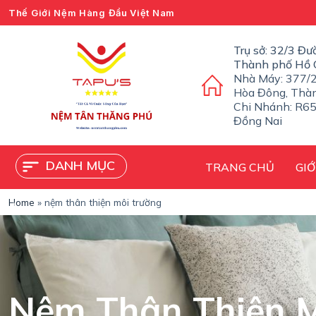
Thế Giới Nệm Hàng Đầu Việt Nam
C
h
u
Trụ sở: 32/3 Đư
y
Thành phố Hồ 
ể
Nhà Máy: 377/2
n
Hòa Đông, Thà
đ
Chi Nhánh: R65
ế
Đồng Nai
n
p
h
DANH MỤC
TRANG CHỦ
GIỚ
ầ
n
n
Home
»
nệm thân thiện môi trường
ộ
i
d
u
n
g
Nệm Thân Thiện M