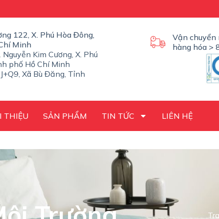
ờng 122, X. Phú Hòa Đông,
Vận chuyển 
Chí Minh
hàng hóa > 8
 Nguyễn Kim Cương, X. Phú
nh phố Hồ Chí Minh
J+Q9, Xã Bù Đăng, Tỉnh
I THIỆU
SẢN PHẨM
TIN TỨC
LIÊN HỆ
ôi Trường
Tr