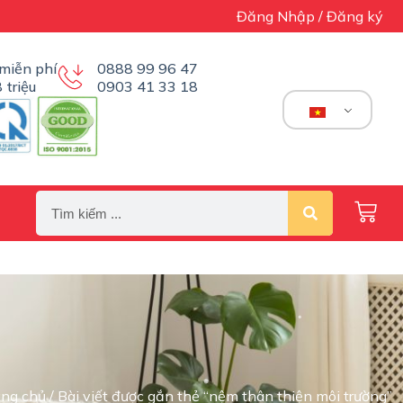
Đăng Nhập / Đăng ký
miễn phí
0888 99 96 47
 triệu
0903 41 33 18
ang chủ
/ Bài viết được gắn thẻ “nệm thân thiện môi trường”