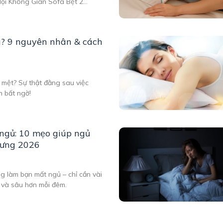
Mọi Không Gian Sofa Bệt 2
g Vệ Sinh Là Gì? Trong xu
ời dùng không chỉ quan tâm
u? 9 nguyên nhân & cách
 mệt? Sự thật đằng sau việc
n bất ngờ!
ngủ: 10 mẹo giúp ngủ
lưng 2026
g làm bạn mất ngủ – chỉ cần vài
 và sâu hơn mỗi đêm.