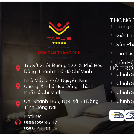
THÔNG 
Trang 
Giới Thi
Sản Ph
Tin Tức
Liên Hệ
Trụ Sở: 32/3 Đường 122, X. Phú Hòa
HỖ TRỢ
Đông, Thành Phố Hồ Chí Minh
Chính 
Nhà Máy: 377/2 Nguyễn Kim
Chính 
Cương, X. Phú Hòa Đông, Thành
Phố Hồ Chí Minh
Chính 
Chi Nhánh: R65J+Q9, Xã Bù Đăng,
Chính S
Tỉnh Đồng Nai
Hotline:
0888 99 96 47
0903 41 33 18