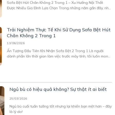
Sofa Bệt Hút Chân Không 2 Trong 1 – Xu Hướng Nội Thất
Được Nhiều Gia Đình Lựa Chọn Trong những năm gần đây, nhu
cầu sử dụng nội thất đa năng ngày càng tăng, đặc biệt là tại
các căn hộ chung cư, phòng ngủ nhỏ hay không gian
Trải Nghiệm Thực Tế Khi Sử Dụng Sofa Bệt Hút
Chân Không 2 Trong 1
13/06/2026
Ấn Tượng Đầu Tiên Khi Nhận Sofa Bệt 2 Trong 1 Là người
dành phần lớn thời gian làm việc trước máy tính, tôi luôn mong
muốn có một góc thư giãn thoải mái ngay tại nhà. Sau nhiều
lần tìm kiếm các mẫu ghế sofa nhỏ gọn cho phòng
Ngủ bù có hiệu quả không? Sự thật ít ai biết
25/03/2026
Ngủ bù cuối tuần tưởng tốt nhưng lại khiến bạn mệt hơn – đây
là lý do!