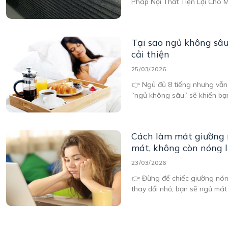
Pháp Nội Thất Tiện Lợi Cho 
Trong 1 Có Khóa Kéo Dễ Dàn
hướng nội thất hiện đại, ngư
Tại sao ngủ không sâ
cải thiện
25/03/2026
👉 Ngủ đủ 8 tiếng nhưng vẫn
“ngủ không sâu” sẽ khiến bạ
Cách làm mát giường 
mát, không còn nóng 
23/03/2026
👉 Đừng để chiếc giường nón
thay đổi nhỏ, bạn sẽ ngủ mát