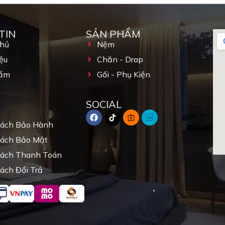
TIN
SẢN PHẨM
Chủ
Nệm
ệu
Chăn - Drap
ẩm
Gối - Phụ Kiện
SOCIAL
Sách Bảo Hành
Sách Bảo Mật
Sách Thanh Toán
ách Đổi Trả