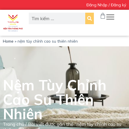
Đăng Nhập / Đăng ký
C
h
u
y
ể
n
đ
Home
»
nệm tùy chỉnh cao su thiên nhiên
ế
n
p
h
ầ
n
Nệm Tùy Chỉnh
n
ộ
i
Cao Su Thiên
d
u
Nhiên
n
g
Trang chủ
/ Bài viết được gắn thẻ “nệm tùy chỉnh cao su