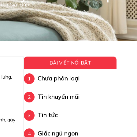
Gia Giải Đáp
BÀI VIẾT NỔI BẬT
 lưng.
Chưa phân loại
.
Tin khuyến mãi
Tin tức
nh, gây
Giấc ngủ ngon