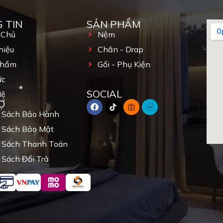
 TIN
SẢN PHẨM
 Chủ
Nệm
hiệu
Chăn - Drap
Phẩm
Gối - Phụ Kiện
ức
SOCIAL
Hệ
Ợ
 Sách Bảo Hành
 Sách Bảo Mật
 Sách Thanh Toán
 Sách Đổi Trả