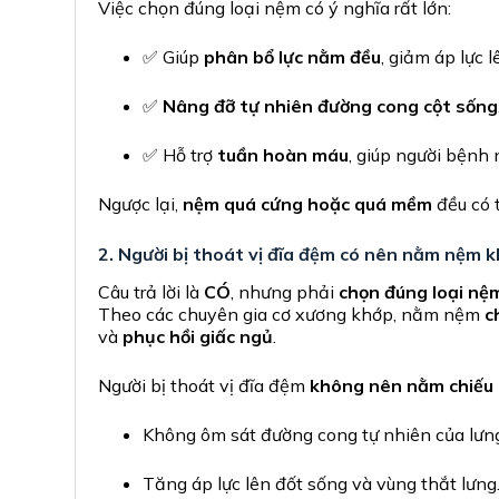
Việc chọn đúng loại nệm có ý nghĩa rất lớn:
✅ Giúp
phân bổ lực nằm đều
, giảm áp lực 
✅
Nâng đỡ tự nhiên đường cong cột sống
✅ Hỗ trợ
tuần hoàn máu
, giúp người bệnh 
Ngược lại,
nệm quá cứng hoặc quá mềm
đều có 
2. Người bị thoát vị đĩa đệm có nên nằm nệm 
Câu trả lời là
CÓ
, nhưng phải
chọn đúng loại nệ
Theo các chuyên gia cơ xương khớp, nằm nệm
c
và
phục hồi giấc ngủ
.
Người bị thoát vị đĩa đệm
không nên nằm chiếu
Không ôm sát đường cong tự nhiên của lưn
Tăng áp lực lên đốt sống và vùng thắt lưng