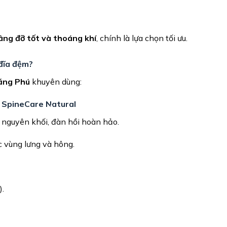
âng đỡ tốt và thoáng khí
, chính là lựa chọn tối ưu.
 đĩa đệm?
ăng Phú
khuyên dùng:
– SpineCare Natural
nguyên khối, đàn hồi hoàn hảo.
c vùng lưng và hông.
).