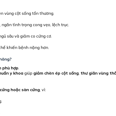
lên vùng cột sống tổn thương.
, ngăn tình trạng cong vẹo, lệch trục.
ngủ sâu và giảm co cứng cơ.
thể khiến bệnh nặng hơn.
không?
m phù hợp
.
huẩn y khoa
giúp
giảm chèn ép cột sống
,
thư giãn vùng th
 cứng hoặc sàn cứng
, vì:
g.
.