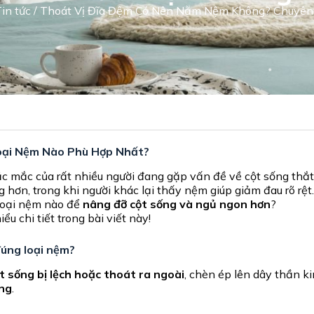
in tức
/ Thoát Vị Đĩa Đệm Có Nên Nằm Nệm Không? Chuyên 
oại Nệm Nào Phù Hợp Nhất?
ắc mắc của rất nhiều người đang gặp vấn đề về cột sống thắt
ơn, trong khi người khác lại thấy nệm giúp giảm đau rõ rệt
 loại nệm nào để
nâng đỡ cột sống và ngủ ngon hơn
?
iểu chi tiết trong bài viết này!
đúng loại nệm?
t sống bị lệch hoặc thoát ra ngoài
, chèn ép lên dây thần ki
ộng
.