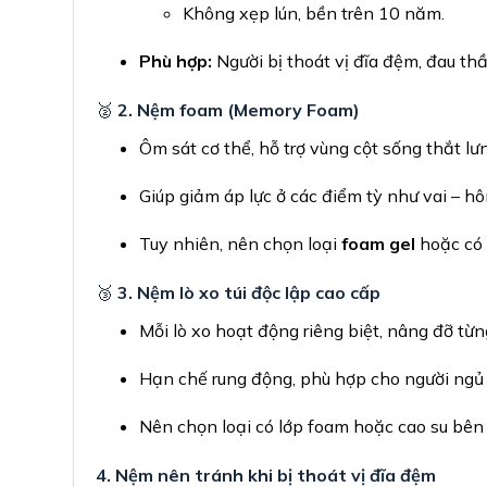
Không xẹp lún, bền trên 10 năm.
Phù hợp:
Người bị thoát vị đĩa đệm, đau thầ
🥈
2. Nệm foam (Memory Foam)
Ôm sát cơ thể, hỗ trợ vùng cột sống thắt lư
Giúp giảm áp lực ở các điểm tỳ như vai – hô
Tuy nhiên, nên chọn loại
foam gel
hoặc có 
🥉
3. Nệm lò xo túi độc lập cao cấp
Mỗi lò xo hoạt động riêng biệt, nâng đỡ từn
Hạn chế rung động, phù hợp cho người ngủ
Nên chọn loại có lớp foam hoặc cao su bên
4. Nệm nên tránh khi bị thoát vị đĩa đệm