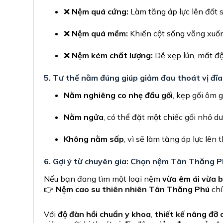
❌
Nệm quá cứng:
Làm tăng áp lực lên đốt 
❌
Nệm quá mềm:
Khiến cột sống võng xuống
❌
Nệm kém chất lượng:
Dễ xẹp lún, mất độ
5. Tư thế nằm đúng giúp giảm đau thoát vị đĩ
Nằm nghiêng co nhẹ đầu gối
, kẹp gối ôm 
Nằm ngửa
, có thể đặt một chiếc gối nhỏ dư
Không nằm sấp
, vì sẽ làm tăng áp lực lên 
6. Gợi ý từ chuyên gia: Chọn nệm Tân Thăng Ph
Nếu bạn đang tìm một loại nệm
vừa êm ái vừa b
👉
Nệm cao su thiên nhiên Tân Thăng Phú
chí
Với
độ đàn hồi chuẩn y khoa
,
thiết kế nâng đỡ 