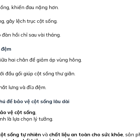
sống, khiến đau nặng hơn.
, gây lệch trục cột sống.
 đàn hồi chỉ sau vài tháng.
a đệm
giữa hai chân để giảm áp vùng hông.
ới đầu gối giúp cột sống thư giãn.
thắt lưng và đĩa đệm.
ú để bảo vệ cột sống lâu dài
ảo vệ cột sống
,
nh là lựa chọn lý tưởng.
cột sống tự nhiên
và
chất liệu an toàn cho sức khỏe
, sản 