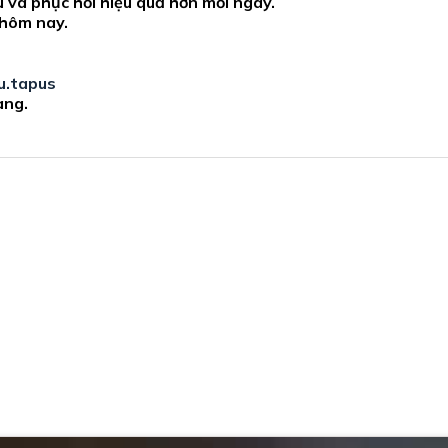
 và phục hồi hiệu quả hơn mỗi ngày.
 hôm nay.
u.tapus
àng.