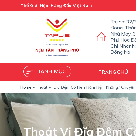
C
Thế Giới Nệm Hàng Đầu Việt Nam
h
u
Trụ sở: 32
y
Đông, Thà
ể
Nhà Máy: 3
n
Phú Hòa Đô
đ
Chi Nhánh:
ế
Đồng Nai
n
p
h
DANH MỤC
TRANG CHỦ
ầ
n
n
Home
»
Thoát Vị Đĩa Đệm Có Nên Nằm Nệm Không? Chuyên 
ộ
i
d
u
n
g
Thoát Vị Đĩa Đệm C