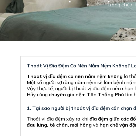
Trang chủ
/
T
Thoát Vị Đĩa Đệm Có Nên Nằm Nệm Không? L
Thoát vị đĩa đệm có nên nằm nệm không
là th
Một số người sợ rằng nằm nệm sẽ làm bệnh nặng h
Vậy thực tế, người bị thoát vị đĩa đệm nên chọn
Hãy cùng
chuyên gia nệm Tân Thăng Phú
tìm h
1. Tại sao người bị thoát vị đĩa đệm cần chọn 
Thoát vị đĩa đệm xảy ra khi
đĩa đệm giữa các đố
đau lưng, tê chân, mỏi hông
và
hạn chế vận đ