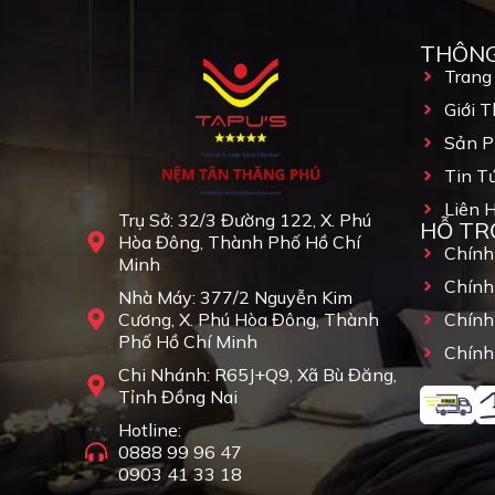
THÔNG
Trang
Giới T
Sản 
Tin T
Liên 
Trụ Sở: 32/3 Đường 122, X. Phú
HỖ TR
Hòa Đông, Thành Phố Hồ Chí
Chính
Minh
Chính
Nhà Máy: 377/2 Nguyễn Kim
Cương, X. Phú Hòa Đông, Thành
Chính
Phố Hồ Chí Minh
Chính
Chi Nhánh: R65J+Q9, Xã Bù Đăng,
Tỉnh Đồng Nai
Hotline:
0888 99 96 47
0903 41 33 18