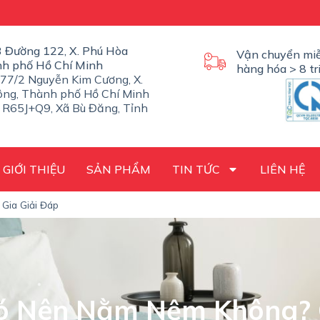
/3 Đường 122, X. Phú Hòa
Vận chuyển miễ
nh phố Hồ Chí Minh
hàng hóa > 8 tr
77/2 Nguyễn Kim Cương, X.
ng, Thành phố Hồ Chí Minh
 R65J+Q9, Xã Bù Đăng, Tỉnh
GIỚI THIỆU
SẢN PHẨM
TIN TỨC
LIÊN HỆ
Gia Giải Đáp
ó Nên Nằm Nệm Không? 