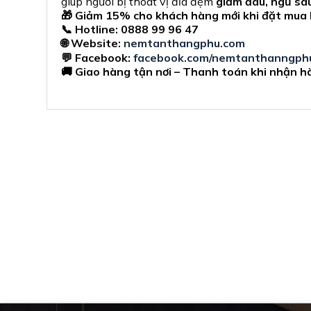
giúp người bị thoát vị đĩa đệm
giảm đau, ngủ sâu
🎁 Giảm 15% cho khách hàng mới khi đặt mua
📞 Hotline: 0888 99 96 47
🌐 Website:
nemtanthangphu.com
💬 Facebook:
facebook.com/nemtanthanngph
🚚 Giao hàng tận nơi – Thanh toán khi nhận h