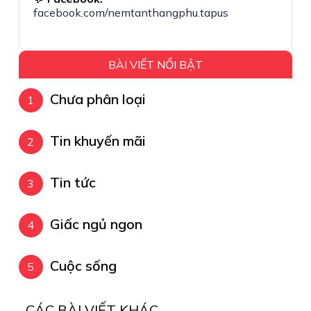
facebook.com/nemtanthangphu.tapus
BÀI VIẾT NỔI BẬT
Chưa phân loại
Tin khuyến mãi
Tin tức
Giấc ngủ ngon
Cuộc sống
CÁC BÀI VIẾT KHÁC