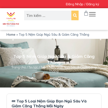
Đăng Nhập / Đăng ký
C
h
u
y
ể
n
đ
Home
»
Top 5 Nệm Giúp Ngủ Sâu & Giảm Căng Thẳng
ế
n
p
h
Top 5 Nệm Giúp Ngủ Sâu & Giảm Căng
ầ
Thẳng
n
n
Trang chủ
/
Tin tức
/ Top 5 Nệm Giúp Ngủ Sâu & Giảm Căng
Thẳng
ộ
i
d
u
n
g
💤
Top 5 Loại Nệm Giúp Bạn Ngủ Sâu Và
Giảm Căng Thẳng Mỗi Ngày