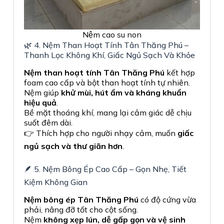
Nệm cao su non
🌿 4. Nệm Than Hoạt Tính Tân Thăng Phú –
Thanh Lọc Không Khí, Giấc Ngủ Sạch Và Khỏe
Nệm than hoạt tính Tân Thăng Phú
kết hợp
foam cao cấp và bột than hoạt tính tự nhiên.
Nệm giúp
khử mùi, hút ẩm và kháng khuẩn
hiệu quả
.
Bề mặt thoáng khí, mang lại cảm giác dễ chịu
suốt đêm dài.
👉 Thích hợp cho người nhạy cảm, muốn
giấc
ngủ sạch và thư giãn hơn
.
🪶 5. Nệm Bông Ép Cao Cấp – Gọn Nhẹ, Tiết
Kiệm Không Gian
Nệm bông ép Tân Thăng Phú
có độ cứng vừa
phải, nâng đỡ tốt cho cột sống.
Nệm
không xẹp lún, dễ gấp gọn và vệ sinh