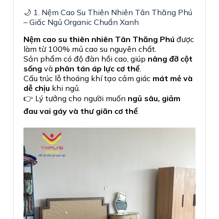
🌙 1. Nệm Cao Su Thiên Nhiên Tân Thăng Phú
– Giấc Ngủ Organic Chuẩn Xanh
Nệm cao su thiên nhiên Tân Thăng Phú
được
làm từ 100% mủ cao su nguyên chất.
Sản phẩm có độ đàn hồi cao, giúp
nâng đỡ cột
sống
và
phân tán áp lực cơ thể
.
Cấu trúc lỗ thoáng khí tạo cảm giác
mát mẻ và
dễ chịu
khi ngủ.
👉 Lý tưởng cho người muốn
ngủ sâu, giảm
đau vai gáy và thư giãn cơ thể
.