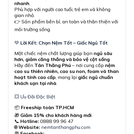
nhanh
.
Phù hợp với người cao tuổi, trẻ em và không
gian nhỏ.
👉 Sản phẩm bền bỉ, an toàn và thân thiện với
môi trường sống.
💚
Lời Kết: Chọn Nệm Tốt – Giấc Ngủ Tốt
Một chiếc nệm chất lượng giúp bạn
ngủ sâu
hơn, giảm căng thẳng và bảo vệ cột sống
.
Hãy đến
Tân Thăng Phú
– nơi cung cấp
nệm
cao su thiên nhiên, cao su non, foam và than
hoạt tính cao cấp
, mang lại
giấc ngủ chuẩn
khách sạn tại nhà
.
💥 Ưu Đãi Đặc Biệt
📦
Freeship toàn TP.HCM
🎁
Giảm 15% cho khách hàng mới
📞
Hotline:
0888 99 96 47
🌐
Website:
nemtanthangphu.com
💬
Facebook: