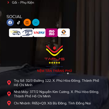
Gối - Phụ Kiện
SOCIAL
Trụ Sở: 32/3 Đường 122, X. Phú Hòa Đông, Thành Phố
Hồ Chí Minh
Nhà Máy: 377/2 Nguyễn Kim Cương, X. Phú Hòa Đông,
Thành Phố Hồ Chí Minh
Chi Nhánh: R65J+Q9, Xã Bù Đăng, Tỉnh Đồng Nai