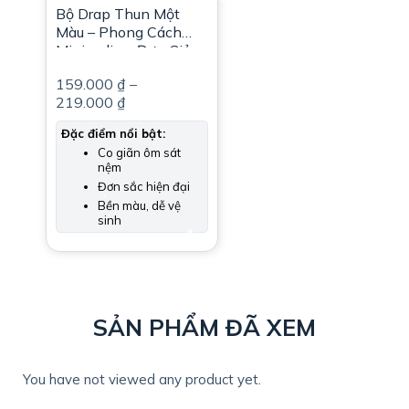
Bộ Drap Thun Một
Màu – Phong Cách
Minimalism Đơn Giản,
Sang Trọng
159.000
₫
–
219.000
₫
Đặc điểm nổi bật:
Co giãn ôm sát
nệm
Đơn sắc hiện đại
Bền màu, dễ vệ
sinh
SẢN PHẨM ĐÃ XEM
You have not viewed any product yet.