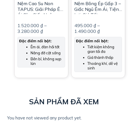
Nệm Cao Su Non
Nệm Bông Ép Gấp 3 –
TAPUS: Giải Pháp Êm
Giấc Ngủ Êm Ái, Tiện
Ái Cho Giấc Ngủ
Lợi, Giá Tốt
1.520.000
₫
–
495.000
₫
–
3.280.000
₫
1.490.000
₫
Đặc điểm nổi bật:
Đặc điểm nổi bật:
Êm ái, đàn hồi tốt
Tiết kiệm không
gian tối đa
Nâng đỡ cột sống
Giá thành thấp
Bền bỉ, không xẹp
lún
Thoáng khí, dễ vệ
sinh
SẢN PHẨM ĐÃ XEM
You have not viewed any product yet.