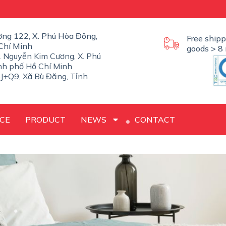
ờng 122, X. Phú Hòa Đông,
Free shipp
Chí Minh
goods > 8 
 Nguyễn Kim Cương, X. Phú
nh phố Hồ Chí Minh
J+Q9, Xã Bù Đăng, Tỉnh
CE
PRODUCT
NEWS
CONTACT