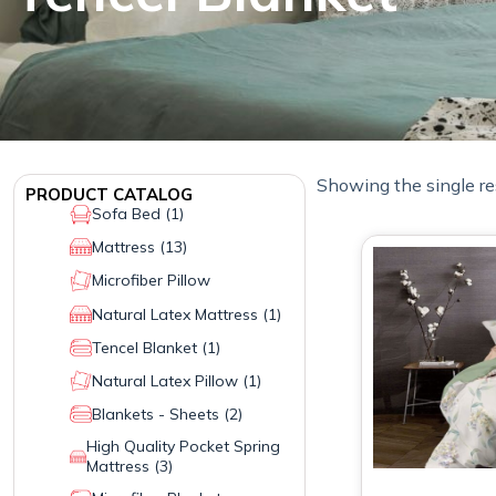
Showing the single re
PRODUCT CATALOG
Sofa Bed
(1)
Mattress
(13)
Microfiber Pillow
Natural Latex Mattress
(1)
Tencel Blanket
(1)
Natural Latex Pillow
(1)
Blankets - Sheets
(2)
High Quality Pocket Spring
Mattress
(3)