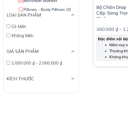
Microfiber Blanket
Bộ Chăn Drap 
Pillows - Body Pillows
(3)
Cấp: Sang Trọ
LOẠI SẢN PHẨM
Thiện
Có Mền
360.000
₫
–
1.
Không Mền
Đặc điểm nổi bậ
Mềm mại n
Thoáng khí
GIÁ SẢN PHẨM
Kháng khuẩ
1.000.000
₫
-
2.000.000
₫
KÍCH THƯỚC