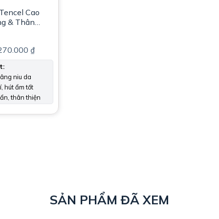
Tencel Cao
ng & Thân
270.000
₫
t:
âng niu da
, hút ẩm tốt
n, thân thiện
SẢN PHẨM ĐÃ XEM