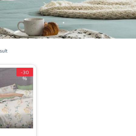
sult
-30
%