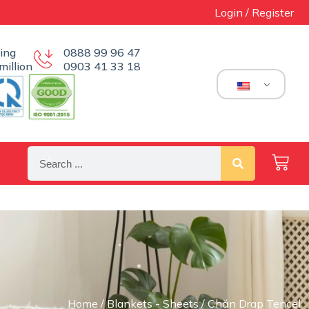
Login / Register
ing
0888 99 96 47
million
0903 41 33 18
Home
/
Blankets - Sheets
/ Chăn Drap Tencel