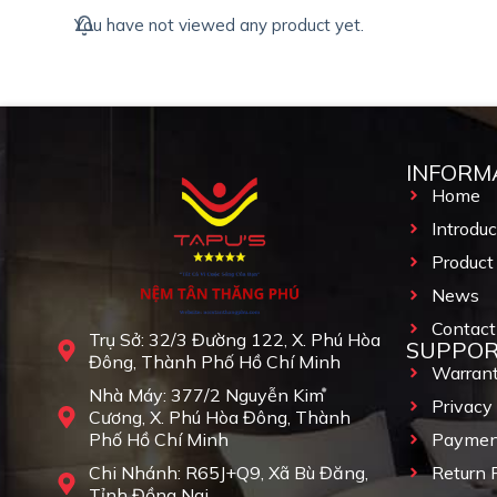
You have not viewed any product yet.
INFORM
Home
Introdu
Product
News
Contact
Trụ Sở: 32/3 Đường 122, X. Phú Hòa
SUPPO
Đông, Thành Phố Hồ Chí Minh
Warrant
Nhà Máy: 377/2 Nguyễn Kim
Privacy 
Cương, X. Phú Hòa Đông, Thành
Phố Hồ Chí Minh
Payment
Chi Nhánh: R65J+Q9, Xã Bù Đăng,
Return 
Tỉnh Đồng Nai