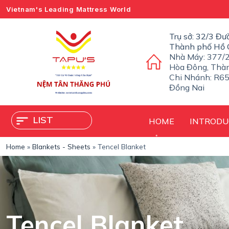
Vietnam's Leading Mattress World
S
k
i
Trụ sở: 32/3 Đư
p
Thành phố Hồ 
t
Nhà Máy: 377/2
o
Hòa Đông, Thà
c
Chi Nhánh: R65
o
Đồng Nai
n
t
e
LIST
HOME
INTRODU
n
t
Home
»
Blankets - Sheets
»
Tencel Blanket
Tencel Blanket