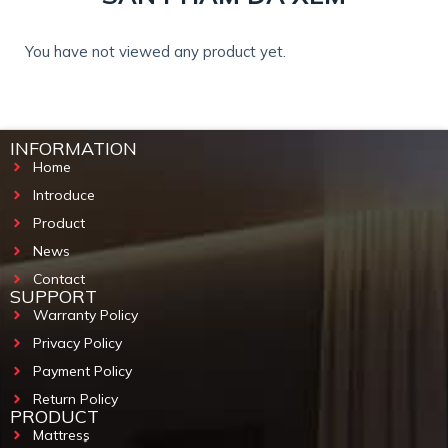
You have not viewed any product yet.
INFORMATION
Home
Introduce
Product
News
Contact
SUPPORT
Warranty Policy
Privacy Policy
Payment Policy
Return Policy
PRODUCT
Mattress