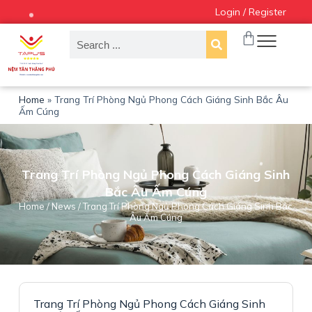
Login / Register
S
k
i
p
t
o
c
Home
»
Trang Trí Phòng Ngủ Phong Cách Giáng Sinh Bắc Âu
o
Ấm Cúng
n
t
e
n
Trang Trí Phòng Ngủ Phong Cách Giáng Sinh
t
Bắc Âu Ấm Cúng
Home
/
News
/ Trang Trí Phòng Ngủ Phong Cách Giáng Sinh Bắc
Âu Ấm Cúng
Trang Trí Phòng Ngủ Phong Cách Giáng Sinh