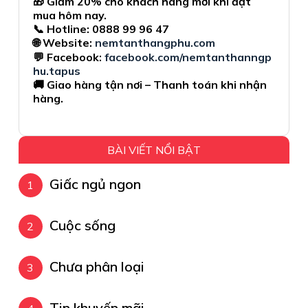
🎁 Giảm 20% cho khách hàng mới khi đặt
mua hôm nay.
📞 Hotline: 0888 99 96 47
🌐 Website:
nemtanthangphu.com
💬 Facebook:
facebook.com/nemtanthanngp
hu.tapus
🚚 Giao hàng tận nơi – Thanh toán khi nhận
hàng.
BÀI VIẾT NỔI BẬT
Giấc ngủ ngon
Cuộc sống
Chưa phân loại
Tin khuyến mãi