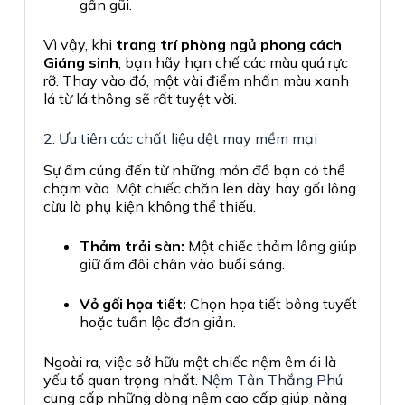
gần gũi.
Vì vậy, khi
trang trí phòng ngủ phong cách
Giáng sinh
, bạn hãy hạn chế các màu quá rực
rỡ. Thay vào đó, một vài điểm nhấn màu xanh
lá từ lá thông sẽ rất tuyệt vời.
2. Ưu tiên các chất liệu dệt may mềm mại
Sự ấm cúng đến từ những món đồ bạn có thể
chạm vào. Một chiếc chăn len dày hay gối lông
cừu là phụ kiện không thể thiếu.
Thảm trải sàn:
Một chiếc thảm lông giúp
giữ ấm đôi chân vào buổi sáng.
Vỏ gối họa tiết:
Chọn họa tiết bông tuyết
hoặc tuần lộc đơn giản.
Ngoài ra, việc sở hữu một chiếc nệm êm ái là
yếu tố quan trọng nhất.
Nệm Tân Thắng Phú
cung cấp những dòng nệm cao cấp giúp nâng