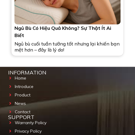
Ngủ Bù Có Hiệu Quả Không? Sự Thật Ít Ai
Biết
Ngủ bù cuối tuần tưởng tốt nhưng lại khiến bạn
mệt hơn – đây là lý do!
INFORMATION
Home
Introduce
Product
News
Contact
SUPPORT
Warranty Policy
Privacy Policy